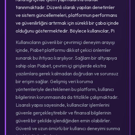
tanınmaktadır. Düzenli olarak yapılan denetimler
ve sistem güncellemeleri, platformun performans
ve güvenilirliğini artırmak için sürekli bir çaba içinde
olduğunu göstermektedir. Böylece kullanıcılar, Pi
Kullanıcıların güvenli bir çevrimiçi deneyim arayışı
içinde, Piabet platformu dikkat çekici önlemler
sunarak bu ihtiyacı karşılıyor. Sağlam bir altyapıya
sahip olan Piabet, çevrim içi girişlerde ekstra
yazılımlara gerek kalmadan doğrudan ve sorunsuz
bir erişim sağlar. Gelişmiş veri koruma
yöntemleriyle desteklenen bu platform, kullanıcı
bilgilerinin korunmasında da titizlikle çalışmaktadır.
Lisanslı yapısı sayesinde, kullanıcılar işlemlerini
güvenle gerçekleştirebilir ve finansal bilgilerinin
güvenli bir şekilde işlendiğinden emin olabilirler.
Güvenli ve uzun ömürlü bir kullanıcı deneyimi sunma