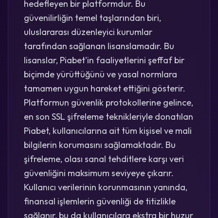
hedefleyen bir platformdur. Bu
güvenilirliğin temel taşlarından biri,
uluslararası düzenleyici kurumlar
tarafından sağlanan lisanslamadır. Bu
lisanslar, Piabet'in faaliyetlerini şeffaf bir
biçimde yürüttüğünü ve yasal normlara
tamamen uygun hareket ettiğini gösterir.
Platformun güvenlik protokollerine gelince,
en son SSL şifreleme teknikleriyle donatılan
Piabet, kullanıcılarına ait tüm kişisel ve mali
bilgilerin korumasını sağlamaktadır. Bu
şifreleme, olası sanal tehditlere karşı veri
güvenliğini maksimum seviyeye çıkarır.
Kullanıcı verilerinin korunmasının yanında,
finansal işlemlerin güvenliği de titizlikle
sağlanır, bu da kullanıcılara ekstra bir huzur