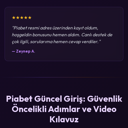
★★★★★
"Piabet resmi adres üzerinden kayıt oldum,
hoşgeldin bonusunu hemen aldım. Canlı destek de
çok ilgili, sorularıma hemen cevap verdiler."
— Zeynep A.
Piabet Güncel Giriş: Güvenlik
Öncelikli Adımlar ve Video
Kılavuz