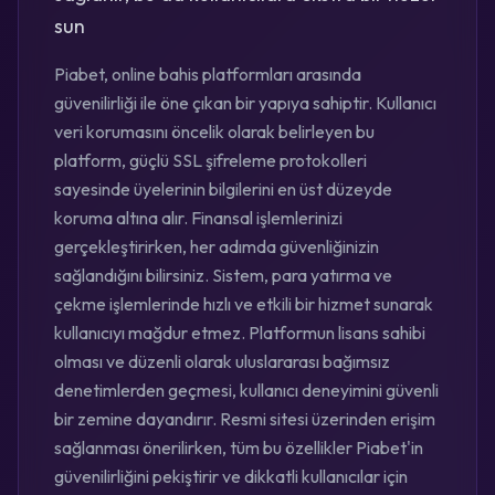
sun
Piabet, online bahis platformları arasında
güvenilirliği ile öne çıkan bir yapıya sahiptir. Kullanıcı
veri korumasını öncelik olarak belirleyen bu
platform, güçlü SSL şifreleme protokolleri
sayesinde üyelerinin bilgilerini en üst düzeyde
koruma altına alır. Finansal işlemlerinizi
gerçekleştirirken, her adımda güvenliğinizin
sağlandığını bilirsiniz. Sistem, para yatırma ve
çekme işlemlerinde hızlı ve etkili bir hizmet sunarak
kullanıcıyı mağdur etmez. Platformun lisans sahibi
olması ve düzenli olarak uluslararası bağımsız
denetimlerden geçmesi, kullanıcı deneyimini güvenli
bir zemine dayandırır. Resmi sitesi üzerinden erişim
sağlanması önerilirken, tüm bu özellikler Piabet'in
güvenilirliğini pekiştirir ve dikkatli kullanıcılar için