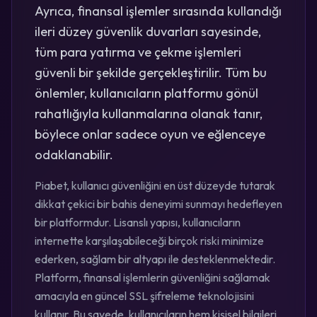
Ayrıca, finansal işlemler sırasında kullandığı
ileri düzey güvenlik duvarları sayesinde,
tüm para yatırma ve çekme işlemleri
güvenli bir şekilde gerçekleştirilir. Tüm bu
önlemler, kullanıcıların platformu gönül
rahatlığıyla kullanmalarına olanak tanır,
böylece onlar sadece oyun ve eğlenceye
odaklanabilir.
Piabet, kullanıcı güvenliğini en üst düzeyde tutarak
dikkat çekici bir bahis deneyimi sunmayı hedefleyen
bir platformdur. Lisanslı yapısı, kullanıcıların
internette karşılaşabileceği birçok riski minimize
ederken, sağlam bir altyapı ile desteklenmektedir.
Platform, finansal işlemlerin güvenliğini sağlamak
amacıyla en güncel SSL şifreleme teknolojisini
kullanır. Bu sayede, kullanıcıların hem kişisel bilgileri