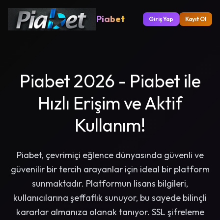
Piabet
Giriş Yap
Kayıt Ol
Piabet 2026 - Piabet ile
Hızlı Erişim ve Aktif
Kullanım!
Piabet, çevrimiçi eğlence dünyasında güvenli ve
güvenilir bir tercih arayanlar için ideal bir platform
sunmaktadır. Platformun lisans bilgileri,
kullanıcılarına şeffaflık sunuyor, bu sayede bilinçli
kararlar almanıza olanak tanıyor. SSL şifreleme