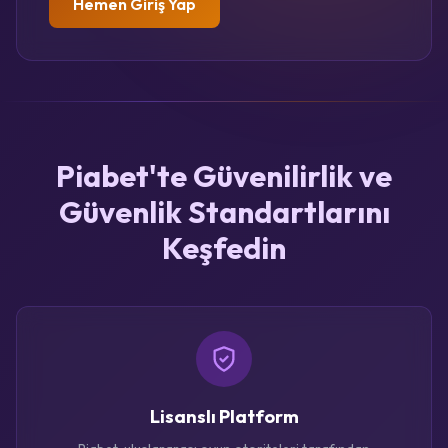
Hemen Giriş Yap
Piabet'te Güvenilirlik ve
Güvenlik Standartlarını
Keşfedin
Lisanslı Platform