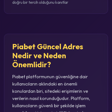
doğru bir tercih olduğunu kanıtlar
Piabet Güncel Adres
Nedir ve Neden
Önemlidir?
Piabet platformunun güvenliğine dair
kullanıcıların aklındaki en önemli
konulardan biri, sitedeki erişimlerin ve
verilerin nasıl korunduğudur. Platform,
kullanıcıların güvenli bir şekilde işlem