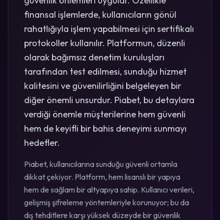
güvenlik önlemleri uygular. Özellikle
finansal işlemlerde, kullanıcıların gönül
rahatlığıyla işlem yapabilmesi için sertifikalı
protokoller kullanılır. Platformun, düzenli
olarak bağımsız denetim kuruluşları
tarafından test edilmesi, sunduğu hizmet
kalitesini ve güvenilirliğini belgeleyen bir
diğer önemli unsurdur. Piabet, bu detaylara
verdiği önemle müşterilerine hem güvenli
hem de keyifli bir bahis deneyimi sunmayı
hedefler.
Piabet, kullanıcılarına sunduğu güvenli ortamla
dikkat çekiyor. Platform, hem lisanslı bir yapıya
hem de sağlam bir altyapıya sahip. Kullanıcı verileri,
gelişmiş şifreleme yöntemleriyle korunuyor; bu da
dış tehditlere karşı yüksek düzeyde bir güvenlik