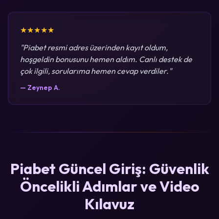
★★★★★
"Piabet resmi adres üzerinden kayıt oldum,
hoşgeldin bonusunu hemen aldım. Canlı destek de
çok ilgili, sorularıma hemen cevap verdiler."
— Zeynep A.
Piabet Güncel Giriş: Güvenlik
Öncelikli Adımlar ve Video
Kılavuz