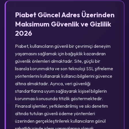
Piabet Güncel Adres Üzerinden
Maksimum Güvenlik ve Gizlilik
2026
Piabet, kullanıcıların güvenli bir çevrimiçi deneyim
yaşamasını sağlamak için bağışıklık kazandıran
güvenlik önlemleri almaktadır. Site, güçlü bir
lisansla korunmakta ve son teknoloji SSL şifreleme
yöntemlerini kullanarak kullanıcı bilgilerini güvence
altına almaktadır. Ayrıca, veri güvenliği
standartlarına uyum sağlayarak kişisel bilgilerin
korunması konusunda titizlik göstermektedir.
Finansal işlemler, yetkilendirilmiş ve sıkı denetim
altında tutulan güvenli ödeme yöntemleri
üzerinden gerçekleştirilerek kullanıcıların gönül
rahatlığı içinde işlem yapmalarına olanak