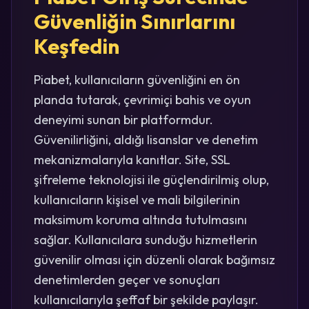
Güvenliğin Sınırlarını
Keşfedin
Piabet, kullanıcıların güvenliğini en ön
planda tutarak, çevrimiçi bahis ve oyun
deneyimi sunan bir platformdur.
Güvenilirliğini, aldığı lisanslar ve denetim
mekanizmalarıyla kanıtlar. Site, SSL
şifreleme teknolojisi ile güçlendirilmiş olup,
kullanıcıların kişisel ve mali bilgilerinin
maksimum koruma altında tutulmasını
sağlar. Kullanıcılara sunduğu hizmetlerin
güvenilir olması için düzenli olarak bağımsız
denetimlerden geçer ve sonuçları
kullanıcılarıyla şeffaf bir şekilde paylaşır.