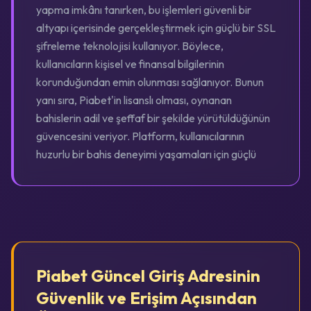
yapma imkânı tanırken, bu işlemleri güvenli bir
altyapı içerisinde gerçekleştirmek için güçlü bir SSL
şifreleme teknolojisi kullanıyor. Böylece,
kullanıcıların kişisel ve finansal bilgilerinin
korunduğundan emin olunması sağlanıyor. Bunun
yanı sıra, Piabet'in lisanslı olması, oynanan
bahislerin adil ve şeffaf bir şekilde yürütüldüğünün
güvencesini veriyor. Platform, kullanıcılarının
huzurlu bir bahis deneyimi yaşamaları için güçlü
Piabet Güncel Giriş Adresinin
Güvenlik ve Erişim Açısından