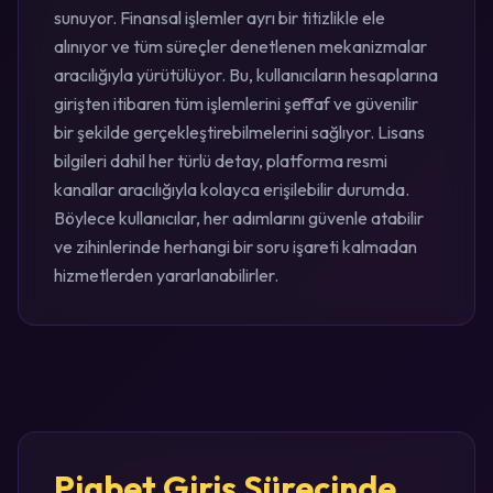
sunuyor. Finansal işlemler ayrı bir titizlikle ele
alınıyor ve tüm süreçler denetlenen mekanizmalar
aracılığıyla yürütülüyor. Bu, kullanıcıların hesaplarına
girişten itibaren tüm işlemlerini şeffaf ve güvenilir
bir şekilde gerçekleştirebilmelerini sağlıyor. Lisans
bilgileri dahil her türlü detay, platforma resmi
kanallar aracılığıyla kolayca erişilebilir durumda.
Böylece kullanıcılar, her adımlarını güvenle atabilir
ve zihinlerinde herhangi bir soru işareti kalmadan
hizmetlerden yararlanabilirler.
Piabet Giriş Sürecinde