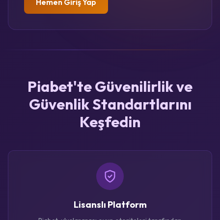
Hemen Giriş Yap
Piabet'te Güvenilirlik ve
Güvenlik Standartlarını
Keşfedin
Lisanslı Platform