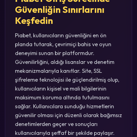
Güvenliğin Sınırlarını
Keşfedin
Piabet, kullanıcıların güvenliğini en ön
planda tutarak, çevrimiçi bahis ve oyun
deneyimi sunan bir platformdur.
Güvenilirliğini, aldığı lisanslar ve denetim
mekanizmalarıyla kanıtlar. Site, SSL
şifreleme teknolojisi ile güçlendirilmiş olup,
kullanıcıların kişisel ve mali bilgilerinin
maksimum koruma altında tutulmasını
sağlar. Kullanıcılara sunduğu hizmetlerin
güvenilir olması için düzenli olarak bağımsız
denetimlerden geçer ve sonuçları
kullanıcılarıyla şeffaf bir şekilde paylaşır.