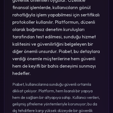
güvenlik önlemleri uygular. Özellikle
finansal işlemlerde, kullanıcıların gönül
rahatlığıyla işlem yapabilmesi için sertifikalı
protokoller kullanılır. Platformun, düzenli
olarak bağımsız denetim kuruluşları
tarafından test edilmesi, sunduğu hizmet
kalitesini ve güvenilirliğini belgeleyen bir
diğer önemli unsurdur. Piabet, bu detaylara
verdiği önemle müşterilerine hem güvenli
hem de keyifli bir bahis deneyimi sunmayı
hedefler.
Piabet, kullanıcılarına sunduğu güvenli ortamla
dikkat çekiyor. Platform, hem lisanslı bir yapıya
hem de sağlam bir altyapıya sahip. Kullanıcı verileri,
gelişmiş şifreleme yöntemleriyle korunuyor; bu da
dış tehditlere karşı yüksek düzeyde bir güvenlik