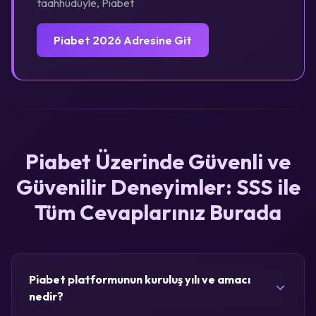
taahhüdüyle, Piabet
Piabet 2026 Adresine Git
Piabet Üzerinde Güvenli ve
Güvenilir Deneyimler: SSS ile
Tüm Cevaplarınız Burada
Piabet platformunun kuruluş yılı ve amacı
nedir?