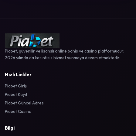
Piabet, güvenilir ve lisanslı online bahis ve casino platformudur.
2026 yılında da kesintisiz hizmet sunmaya devam etmektedir.
Hızlı Linkler
Piabet Giriş
Piabet Kayıt
Piabet Güncel Adres
Piabet Casino
Bilgi