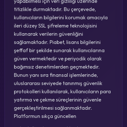
yapabilmesi için veri gizliliği üzerinde
titizlikle durmaktadır. Bu çerçevede,
kullanıcıların bilgilerini korumak amacıyla
ileri düzey SSL şifreleme teknolojisini
kullanarak verilerin güvenliğini
sağlamaktadır. Piabet, lisans bilgilerini
şeffaf bir şekilde sunarak kullanıcılarına
güven vermektedir ve periyodik olarak
bağımsız denetimlerden geçmektedir.
Bunun yanı sıra finansal işlemlerinde,
uluslararası seviyede tanınmış güvenlik
protokolleri kullanılarak, kullanıcıların para
yatırma ve çekme süreçlerinin güvenle
gerçekleştirilmesi sağlanmaktadır.
Platformun sıkça güncellen