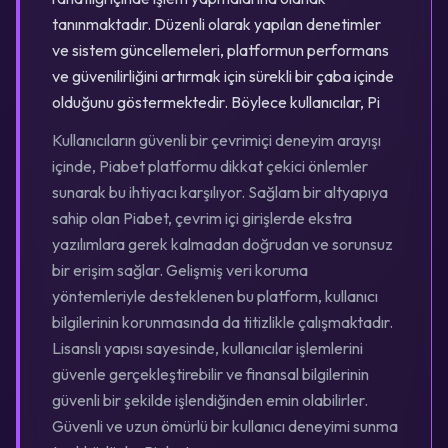
tanınmaktadır. Düzenli olarak yapılan denetimler
ve sistem güncellemeleri, platformun performans
ve güvenilirliğini artırmak için sürekli bir çaba içinde
olduğunu göstermektedir. Böylece kullanıcılar, Pi
Kullanıcıların güvenli bir çevrimiçi deneyim arayışı
içinde, Piabet platformu dikkat çekici önlemler
sunarak bu ihtiyacı karşılıyor. Sağlam bir altyapıya
sahip olan Piabet, çevrim içi girişlerde ekstra
yazılımlara gerek kalmadan doğrudan ve sorunsuz
bir erişim sağlar. Gelişmiş veri koruma
yöntemleriyle desteklenen bu platform, kullanıcı
bilgilerinin korunmasında da titizlikle çalışmaktadır.
Lisanslı yapısı sayesinde, kullanıcılar işlemlerini
güvenle gerçekleştirebilir ve finansal bilgilerinin
güvenli bir şekilde işlendiğinden emin olabilirler.
Güvenli ve uzun ömürlü bir kullanıcı deneyimi sunma