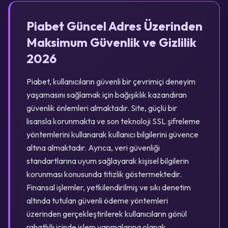
Piabet Güncel Adres Üzerinden
Maksimum Güvenlik ve Gizlilik
2026
Piabet, kullanıcıların güvenli bir çevrimiçi deneyim
yaşamasını sağlamak için bağışıklık kazandıran
güvenlik önlemleri almaktadır. Site, güçlü bir
lisansla korunmakta ve son teknoloji SSL şifreleme
yöntemlerini kullanarak kullanıcı bilgilerini güvence
altına almaktadır. Ayrıca, veri güvenliği
standartlarına uyum sağlayarak kişisel bilgilerin
korunması konusunda titizlik göstermektedir.
Finansal işlemler, yetkilendirilmiş ve sıkı denetim
altında tutulan güvenli ödeme yöntemleri
üzerinden gerçekleştirilerek kullanıcıların gönül
rahatlığı içinde işlem yapmalarına olanak