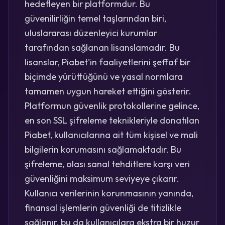
hedefleyen bir platformdur. Bu
güvenilirliğin temel taşlarından biri,
uluslararası düzenleyici kurumlar
tarafından sağlanan lisanslamadır. Bu
lisanslar, Piabet'in faaliyetlerini şeffaf bir
biçimde yürüttüğünü ve yasal normlara
tamamen uygun hareket ettiğini gösterir.
Platformun güvenlik protokollerine gelince,
en son SSL şifreleme teknikleriyle donatılan
Piabet, kullanıcılarına ait tüm kişisel ve mali
bilgilerin korumasını sağlamaktadır. Bu
şifreleme, olası sanal tehditlere karşı veri
güvenliğini maksimum seviyeye çıkarır.
Kullanıcı verilerinin korunmasının yanında,
finansal işlemlerin güvenliği de titizlikle
sağlanır, bu da kullanıcılara ekstra bir huzur