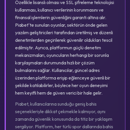
Özellikle lisanslı olması ve SSL şifreleme teknolojisi
kullanması, kullanıcı verilerinin korunmasını ve
finansal işlemlerin güvenliğini garanti altına alır.
Piabet'te sunulan oyunlar, sektörün önde gelen
yazılım geliştiricileri tarafından üretilmiş ve düzenli
denetimlerden geçirilerek güvenilir oldukları tescil
edilmiştir. Ayrıca, platformun güçlü denetim
mekanizmaları, oyuncuların herhangi bir sorunla
karşılaşmaları durumunda hızlı bir çözüm
bulmalarını sağlar. Kullanıcılar, güncel adres
üzerinden platforma erişip eğlenceye güvenli bir
şekilde katılabilirler, böylece her oyun deneyimi
hem keyifli hem de güven verici bir hale gelir.
Piabet, kullanıcılarına sunduğu geniş bahis
seçenekleriyle dikkat çekmekle kalmıyor, aynı
zamanda güvenlik konusunda da titiz bir yaklaşım
sergiliyor. Platform, her türlü spor dallarında bahis