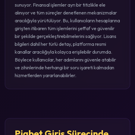
sunuyor. Finansal işlemler ayrı bir titizlikle ele
alınıyor ve tüm süreçler denetlenen mekanizmalar
aracılığıyla yürütülüyor. Bu, kullanıcıların hesaplarına
girişten itibaren tüm işlemlerini şeffaf ve güvenilir
bir şekilde gerçekleştirebilmelerini sağlıyor. Lisans
bilgileri dahil her türlü detay, platforma resmi
kanallar aracılığıyla kolayca erişilebilir durumda.
Böylece kullanıcılar, her adımlarını güvenle atabilir
ve zihinlerinde herhangi bir soru işareti kalmadan
hizmetlerden yararlanabilirler.
Piabet Giriş Sürecinde