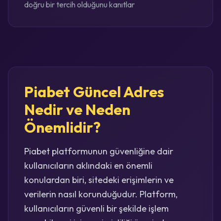
doğru bir tercih olduğunu kanıtlar
Piabet Güncel Adres
Nedir ve Neden
Önemlidir?
Piabet platformunun güvenliğine dair
kullanıcıların aklındaki en önemli
konulardan biri, sitedeki erişimlerin ve
verilerin nasıl korunduğudur. Platform,
kullanıcıların güvenli bir şekilde işlem