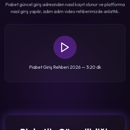
Piabet güncel giriş adresinden nasıl kayıt olunur ve platforma
nasıl giriş yapılır, adım adım video rehberimizde anlattık.
Piabet Giriş Rehberi 2026 — 3:20 dk