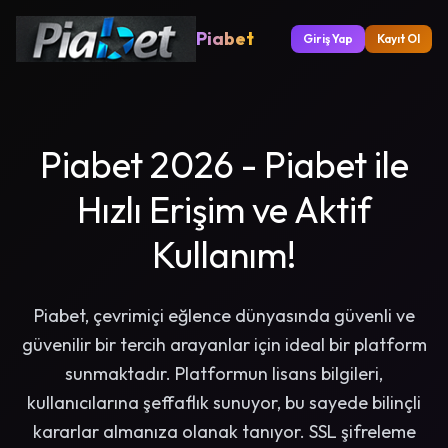
Piabet
Giriş Yap
Kayıt Ol
Piabet 2026 - Piabet ile
Hızlı Erişim ve Aktif
Kullanım!
Piabet, çevrimiçi eğlence dünyasında güvenli ve
güvenilir bir tercih arayanlar için ideal bir platform
sunmaktadır. Platformun lisans bilgileri,
kullanıcılarına şeffaflık sunuyor, bu sayede bilinçli
kararlar almanıza olanak tanıyor. SSL şifreleme