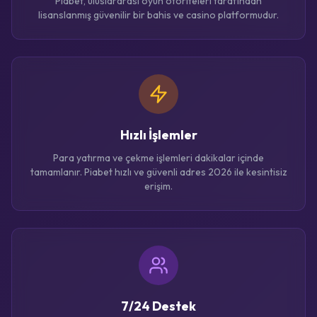
Piabet, uluslararası oyun otoriteleri tarafından
lisanslanmış güvenilir bir bahis ve casino platformudur.
Hızlı İşlemler
Para yatırma ve çekme işlemleri dakikalar içinde
tamamlanır. Piabet hızlı ve güvenli adres 2026 ile kesintisiz
erişim.
7/24 Destek