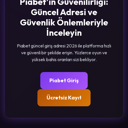
Piabet'in Güvenilirliği:
Güncel Adresi ve
Güvenlik Önlemleriyle
İnceleyin
Piabet güncel giriş adresi 2026 ile platforma hızlı
ve güvenli bir şekilde erişin. Yüzlerce oyun ve
yüksek bahis oranları sizi bekliyor.
Piabet Giriş
Ücretsiz Kayıt