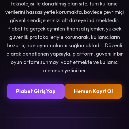
teknolojisi ile donatılmış olan site, tüm kullanıcı
verilerini hassasiyetle korumakta, böylece çevrimiçi
güvenlik endişelerinizi alt düzeye indirmektedir.
Piabet'te gerçekleştirilen finansal işlemler, yüksek
güvenlik protokolleriyle korunarak, kullanıcıların
huzur içinde oynamalarını sağlamaktadır. Düzenli
olarak denetlenen yapısıyla, platform, güvenilir bir
oyun ortamı sunmayı vaat etmekte ve kullanıcı
memnuniyetini her
Piabet Giriş Yap
Hemen Kayıt Ol