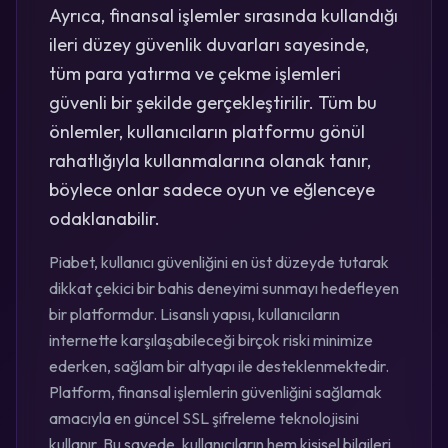
Ayrıca, finansal işlemler sırasında kullandığı
ileri düzey güvenlik duvarları sayesinde,
tüm para yatırma ve çekme işlemleri
güvenli bir şekilde gerçekleştirilir. Tüm bu
önlemler, kullanıcıların platformu gönül
rahatlığıyla kullanmalarına olanak tanır,
böylece onlar sadece oyun ve eğlenceye
odaklanabilir.
Piabet, kullanıcı güvenliğini en üst düzeyde tutarak
dikkat çekici bir bahis deneyimi sunmayı hedefleyen
bir platformdur. Lisanslı yapısı, kullanıcıların
internette karşılaşabileceği birçok riski minimize
ederken, sağlam bir altyapı ile desteklenmektedir.
Platform, finansal işlemlerin güvenliğini sağlamak
amacıyla en güncel SSL şifreleme teknolojisini
kullanır. Bu sayede, kullanıcıların hem kişisel bilgileri