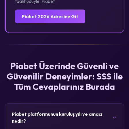
taahhüdüyle, Piabet
Piabet 2026 Adresine Git
Piabet Üzerinde Güvenli ve
Güvenilir Deneyimler: SSS ile
Tüm Cevaplarınız Burada
Piabet platformunun kuruluş yılı ve amacı
nedir?