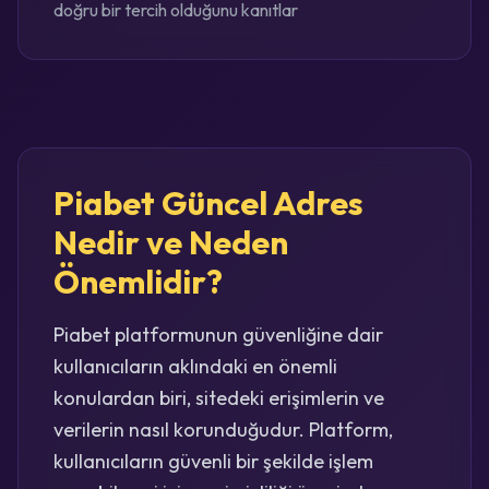
doğru bir tercih olduğunu kanıtlar
Piabet Güncel Adres
Nedir ve Neden
Önemlidir?
Piabet platformunun güvenliğine dair
kullanıcıların aklındaki en önemli
konulardan biri, sitedeki erişimlerin ve
verilerin nasıl korunduğudur. Platform,
kullanıcıların güvenli bir şekilde işlem