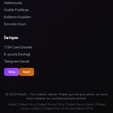
Hakkımızda
Gizlilik Politikası
Kullanım Koşulları
Sorumlu Oyun
İletişim
7/24 Canlı Destek
E-posta Desteği
Telegram Kanalı
Giriş
Kayıt
© 2026 Piabet — Tüm hakları saklıdır. Piabet güncel giriş adresi ve resmi
erişim bilgileri bu sayfada paylaşılmaktadır.
Piabet | Piabet Giriş | Piabet Güncel Giriş | Piabet Resmi Adres | Piabet
Casino ve Bahis | Piabet Hızlı ve Güvenli Adres 2026