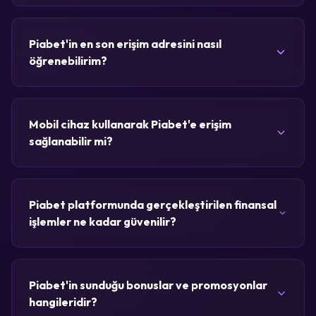
Piabet'in en son erişim adresini nasıl
öğrenebilirim?
Mobil cihaz kullanarak Piabet'e erişim
sağlanabilir mi?
Piabet platformunda gerçekleştirilen finansal
işlemler ne kadar güvenilir?
Piabet'in sunduğu bonuslar ve promosyonlar
hangileridir?