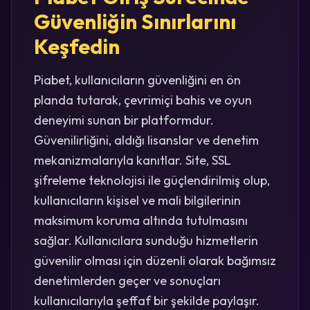
Güvenliğin Sınırlarını
Keşfedin
Piabet, kullanıcıların güvenliğini en ön
planda tutarak, çevrimiçi bahis ve oyun
deneyimi sunan bir platformdur.
Güvenilirliğini, aldığı lisanslar ve denetim
mekanizmalarıyla kanıtlar. Site, SSL
şifreleme teknolojisi ile güçlendirilmiş olup,
kullanıcıların kişisel ve mali bilgilerinin
maksimum koruma altında tutulmasını
sağlar. Kullanıcılara sunduğu hizmetlerin
güvenilir olması için düzenli olarak bağımsız
denetimlerden geçer ve sonuçları
kullanıcılarıyla şeffaf bir şekilde paylaşır.