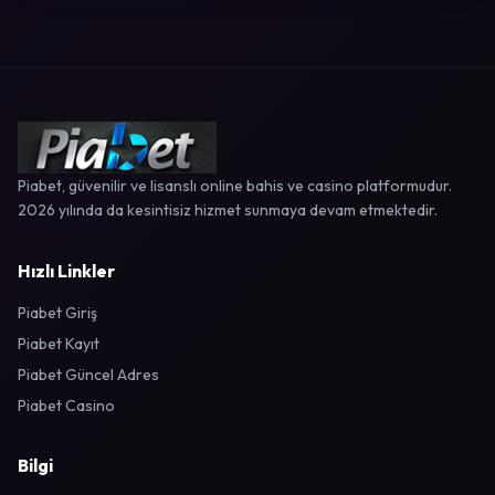
Piabet, güvenilir ve lisanslı online bahis ve casino platformudur.
2026 yılında da kesintisiz hizmet sunmaya devam etmektedir.
Hızlı Linkler
Piabet Giriş
Piabet Kayıt
Piabet Güncel Adres
Piabet Casino
Bilgi