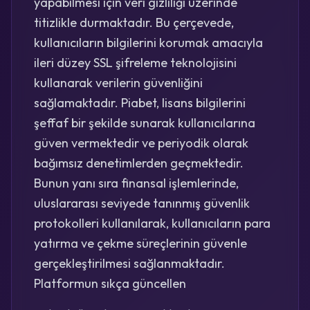
yapabilmesi için veri gizliliği üzerinde
titizlikle durmaktadır. Bu çerçevede,
kullanıcıların bilgilerini korumak amacıyla
ileri düzey SSL şifreleme teknolojisini
kullanarak verilerin güvenliğini
sağlamaktadır. Piabet, lisans bilgilerini
şeffaf bir şekilde sunarak kullanıcılarına
güven vermektedir ve periyodik olarak
bağımsız denetimlerden geçmektedir.
Bunun yanı sıra finansal işlemlerinde,
uluslararası seviyede tanınmış güvenlik
protokolleri kullanılarak, kullanıcıların para
yatırma ve çekme süreçlerinin güvenle
gerçekleştirilmesi sağlanmaktadır.
Platformun sıkça güncellen