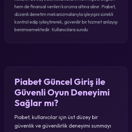
hem de finansal verileri koruma altına alınır. Piabet,
düzenli denetim mekanizmalarıyla işleyişini sürekli
kontrol edip iyileştirerek, güvenilir bir hizmet anlayışı
benimsemektedir. Kullanıcılara sundu
Piabet Güncel Giriş ile
Güvenli Oyun Deneyimi
Sağlar mı?
Piabet, kullanıcılar için üst düzey bir
güvenlik ve güvenilirlik deneyimi sunmayı