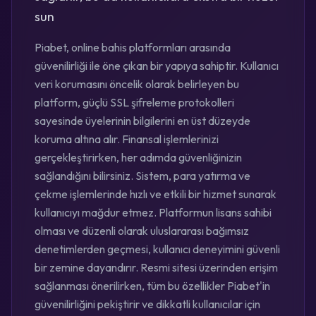
sun
Piabet, online bahis platformları arasında
güvenilirliği ile öne çıkan bir yapıya sahiptir. Kullanıcı
veri korumasını öncelik olarak belirleyen bu
platform, güçlü SSL şifreleme protokolleri
sayesinde üyelerinin bilgilerini en üst düzeyde
koruma altına alır. Finansal işlemlerinizi
gerçekleştirirken, her adımda güvenliğinizin
sağlandığını bilirsiniz. Sistem, para yatırma ve
çekme işlemlerinde hızlı ve etkili bir hizmet sunarak
kullanıcıyı mağdur etmez. Platformun lisans sahibi
olması ve düzenli olarak uluslararası bağımsız
denetimlerden geçmesi, kullanıcı deneyimini güvenli
bir zemine dayandırır. Resmi sitesi üzerinden erişim
sağlanması önerilirken, tüm bu özellikler Piabet'in
güvenilirliğini pekiştirir ve dikkatli kullanıcılar için