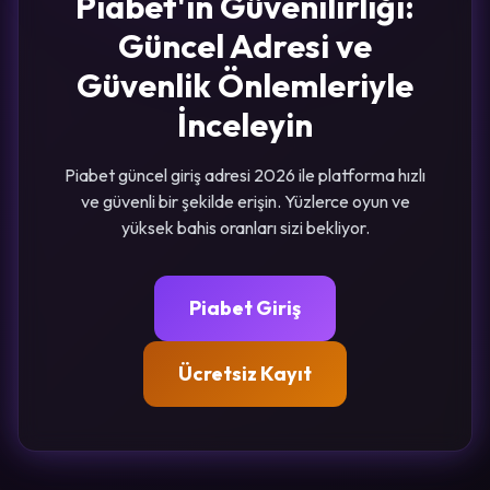
Piabet'in Güvenilirliği:
Güncel Adresi ve
Güvenlik Önlemleriyle
İnceleyin
Piabet güncel giriş adresi 2026 ile platforma hızlı
ve güvenli bir şekilde erişin. Yüzlerce oyun ve
yüksek bahis oranları sizi bekliyor.
Piabet Giriş
Ücretsiz Kayıt