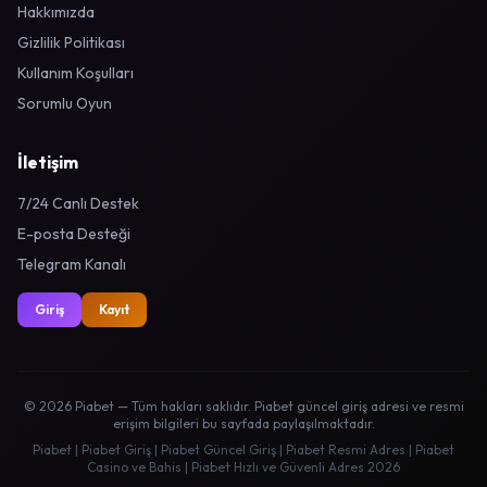
Hakkımızda
Gizlilik Politikası
Kullanım Koşulları
Sorumlu Oyun
İletişim
7/24 Canlı Destek
E-posta Desteği
Telegram Kanalı
Giriş
Kayıt
© 2026 Piabet — Tüm hakları saklıdır. Piabet güncel giriş adresi ve resmi
erişim bilgileri bu sayfada paylaşılmaktadır.
Piabet | Piabet Giriş | Piabet Güncel Giriş | Piabet Resmi Adres | Piabet
Casino ve Bahis | Piabet Hızlı ve Güvenli Adres 2026