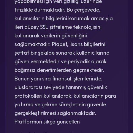
yapabilmesi için veri gizliliği üzerinde
titizlikle durmaktadır. Bu çerçevede,
kullanıcıların bilgilerini korumak amacıyla
ileri düzey SSL şifreleme teknolojisini
kullanarak verilerin güvenliğini
sağlamaktadır. Piabet, lisans bilgilerini
şeffaf bir şekilde sunarak kullanıcılarına
güven vermektedir ve periyodik olarak
bağımsız denetimlerden geçmektedir.
Bunun yanı sıra finansal işlemlerinde,
uluslararası seviyede tanınmış güvenlik
protokolleri kullanılarak, kullanıcıların para
yatırma ve çekme süreçlerinin güvenle
gerçekleştirilmesi sağlanmaktadır.
Platformun sıkça güncellen