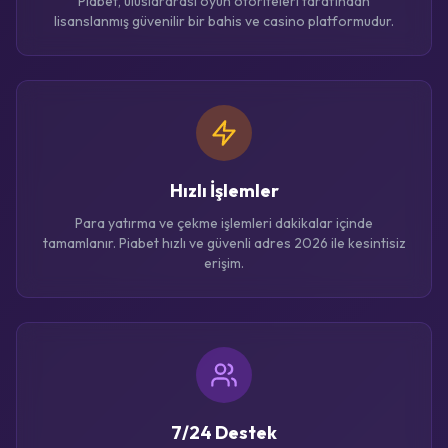
Piabet, uluslararası oyun otoriteleri tarafından
lisanslanmış güvenilir bir bahis ve casino platformudur.
Hızlı İşlemler
Para yatırma ve çekme işlemleri dakikalar içinde
tamamlanır. Piabet hızlı ve güvenli adres 2026 ile kesintisiz
erişim.
7/24 Destek