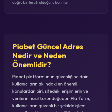
doğru bir tercih olduğunu kanıtlar
Piabet Güncel Adres
Nedir ve Neden
Önemlidir?
Piabet platformunun güvenliğine dair
kullanıcıların aklındaki en önemli
konulardan biri, sitedeki erişimlerin ve
verilerin nasıl korunduğudur. Platform,
kullanıcıların güvenli bir şekilde işlem