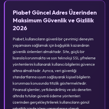
Piabet Güncel Adres Üzerinden
Maksimum Güvenlik ve Gizlilik
2026
Piabet, kullanıcıların güvenli bir çevrimiçi deneyim
yaşamasını sağlamak için bağışıklık kazandıran
güvenlik önlemleri almaktadır. Site, güçlü bir
lisansla korunmakta ve son teknoloji SSL şifreleme
yöntemlerini kullanarak kullanıcı bilgilerini güvence
altına almaktadır. Ayrıca, veri güvenliği
standartlarına uyum sağlayarak kişisel bilgilerin
korunması konusunda titizlik göstermektedir.
Finansal işlemler, yetkilendirilmiş ve sıkı denetim
altında tutulan güvenli ödeme yöntemleri
üzerinden gerçekleştirilerek kullanıcıların gönül
rahatlığı içinde işlem yapmalarına olanak