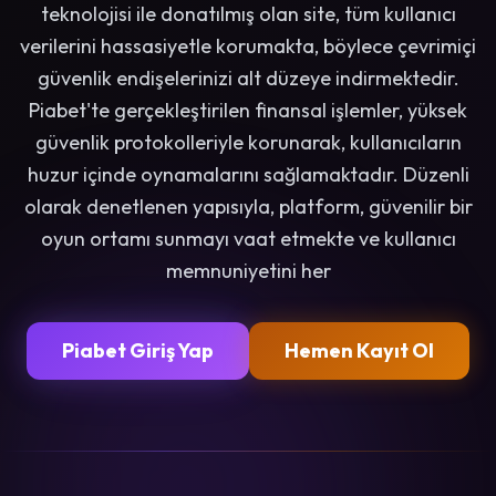
teknolojisi ile donatılmış olan site, tüm kullanıcı
verilerini hassasiyetle korumakta, böylece çevrimiçi
güvenlik endişelerinizi alt düzeye indirmektedir.
Piabet'te gerçekleştirilen finansal işlemler, yüksek
güvenlik protokolleriyle korunarak, kullanıcıların
huzur içinde oynamalarını sağlamaktadır. Düzenli
olarak denetlenen yapısıyla, platform, güvenilir bir
oyun ortamı sunmayı vaat etmekte ve kullanıcı
memnuniyetini her
Piabet Giriş Yap
Hemen Kayıt Ol