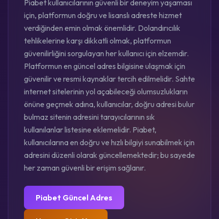
Piabet kullanıcılarının güvenli bir deneyim yaşaması
için, platformun doğru ve lisanslı adreste hizmet
verdiğinden emin olmak önemlidir. Dolandırıcılık
tehlikelerine karşı dikkatli olmak, platformun
güvenilirliğini sorgulayan her kullanıcı için elzemdir.
Platformun en güncel adres bilgisine ulaşmak için
güvenilir ve resmi kaynaklar tercih edilmelidir. Sahte
internet sitelerinin yol açabileceği olumsuzlukların
önüne geçmek adına, kullanıcılar, doğru adresi bulur
bulmaz sitenin adresini tarayıcılarının sık
kullanılanlar listesine eklemelidir. Piabet,
kullanıcılarına en doğru ve hızlı bilgiyi sunabilmek için
adresini düzenli olarak güncellemektedir; bu sayede
her zaman güvenli bir erişim sağlanır.
Piabet Güncel Adres