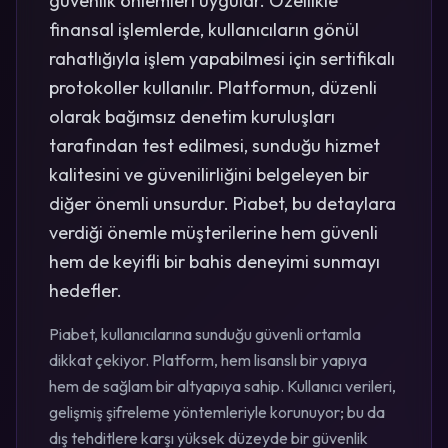
güvenlik önlemleri uygular. Özellikle
finansal işlemlerde, kullanıcıların gönül
rahatlığıyla işlem yapabilmesi için sertifikalı
protokoller kullanılır. Platformun, düzenli
olarak bağımsız denetim kuruluşları
tarafından test edilmesi, sunduğu hizmet
kalitesini ve güvenilirliğini belgeleyen bir
diğer önemli unsurdur. Piabet, bu detaylara
verdiği önemle müşterilerine hem güvenli
hem de keyifli bir bahis deneyimi sunmayı
hedefler.
Piabet, kullanıcılarına sunduğu güvenli ortamla
dikkat çekiyor. Platform, hem lisanslı bir yapıya
hem de sağlam bir altyapıya sahip. Kullanıcı verileri,
gelişmiş şifreleme yöntemleriyle korunuyor; bu da
dış tehditlere karşı yüksek düzeyde bir güvenlik