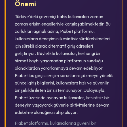
Önemi
Türkiye'deki çevrimiçi bahis kullanıcıları zaman
zaman erişim engelleriyle karşılaşabilmektedir. Bu
zorlukları aşmak adına, Piabet platformu,
kullanıcıların deneyimini kesintisiz sürdürebilmeleri
için sürekli olarak alternatif giriş adresleri
geliştiriyor. Böylelikle kullanıcılar, herhangi bir
hizmet kaybı yaşamadan platformun sunduğu
olanaklardan yararlanmaya devam edebiliyor.
Piabet, bu geçici erişim sorunlarını çözmeye yönelik
güncel giriş bilgilerini, kullanıcılara hızlı ve güvenilir
bir şekilde ileten bir sistem sunuyor. Dolayısıyla,
Piabet üzerinde oynayan kullanıcılar, kesintisiz bir
deneyim yaşayarak güvenle aktivitelerine devam
edebilme olanağına sahip oluyor.
Piabet platformu, kullanıcılarına güvenli bir