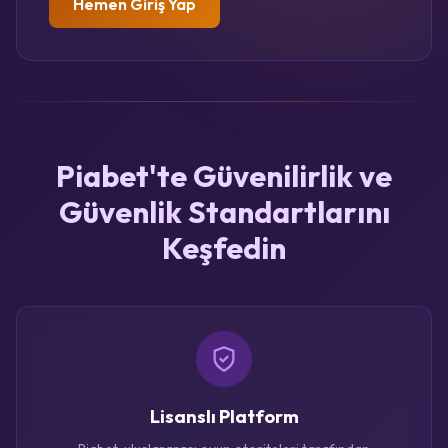
Hemen Giriş Yap
Piabet'te Güvenilirlik ve
Güvenlik Standartlarını
Keşfedin
Lisanslı Platform