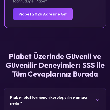
taahhüdüyle, Piabet
Piabet 2026 Adresine Git
Piabet Üzerinde Güvenli ve
Güvenilir Deneyimler: SSS ile
Tüm Cevaplarınız Burada
Piabet platformunun kuruluş yılı ve amacı
nedir?