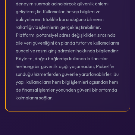
deneyim sunmak adına birçok güvenlik önlemi
geliştirmiştir. Kullanıcılar, hesap bilgileri ve
bakiyelerinin titizlikle korunduğunu bilmenin
rahatlığıyla işlemlerini gerçekleştirebilirler.
Platform, potansiyel adres değişiklikleri sırasında
bile veri güvenliğini ön planda tutar ve kullanıcılarını
güncel ve resmi giriş adresleri hakkında bilgilendirir.
Böylece, doğru bağlantıyı kullanan kullanıcılar
herhangi bir güvenlik açığı yaşamadan, Piabet'in
sunduğu hizmetlerden güvenle yararlanabilirler. Bu
yapı, kullanıcıların hem bilgi işlemleri açısından hem
de finansal işlemler yönünden güvenli bir ortamda
kalmalarını sağlar.