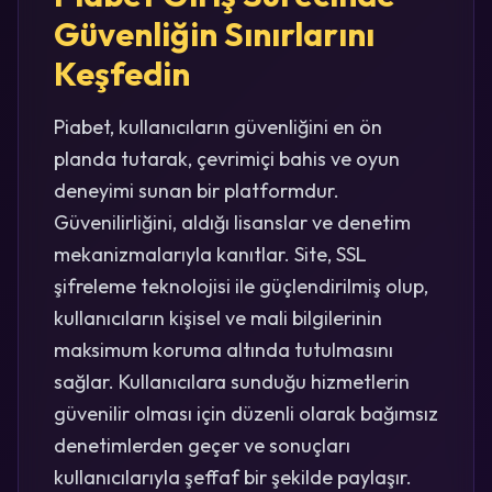
Güvenliğin Sınırlarını
Keşfedin
Piabet, kullanıcıların güvenliğini en ön
planda tutarak, çevrimiçi bahis ve oyun
deneyimi sunan bir platformdur.
Güvenilirliğini, aldığı lisanslar ve denetim
mekanizmalarıyla kanıtlar. Site, SSL
şifreleme teknolojisi ile güçlendirilmiş olup,
kullanıcıların kişisel ve mali bilgilerinin
maksimum koruma altında tutulmasını
sağlar. Kullanıcılara sunduğu hizmetlerin
güvenilir olması için düzenli olarak bağımsız
denetimlerden geçer ve sonuçları
kullanıcılarıyla şeffaf bir şekilde paylaşır.