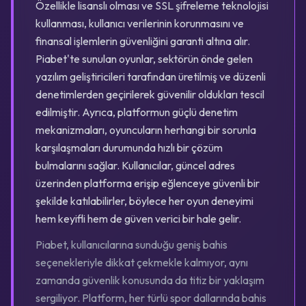
Özellikle lisanslı olması ve SSL şifreleme teknolojisi
kullanması, kullanıcı verilerinin korunmasını ve
finansal işlemlerin güvenliğini garanti altına alır.
Piabet'te sunulan oyunlar, sektörün önde gelen
yazılım geliştiricileri tarafından üretilmiş ve düzenli
denetimlerden geçirilerek güvenilir oldukları tescil
edilmiştir. Ayrıca, platformun güçlü denetim
mekanizmaları, oyuncuların herhangi bir sorunla
karşılaşmaları durumunda hızlı bir çözüm
bulmalarını sağlar. Kullanıcılar, güncel adres
üzerinden platforma erişip eğlenceye güvenli bir
şekilde katılabilirler, böylece her oyun deneyimi
hem keyifli hem de güven verici bir hale gelir.
Piabet, kullanıcılarına sunduğu geniş bahis
seçenekleriyle dikkat çekmekle kalmıyor, aynı
zamanda güvenlik konusunda da titiz bir yaklaşım
sergiliyor. Platform, her türlü spor dallarında bahis