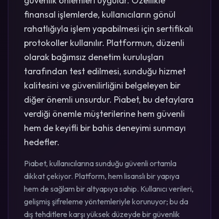
güvenlik önlemleri uygular. Özellikle
finansal işlemlerde, kullanıcıların gönül
rahatlığıyla işlem yapabilmesi için sertifikalı
protokoller kullanılır. Platformun, düzenli
olarak bağımsız denetim kuruluşları
tarafından test edilmesi, sunduğu hizmet
kalitesini ve güvenilirliğini belgeleyen bir
diğer önemli unsurdur. Piabet, bu detaylara
verdiği önemle müşterilerine hem güvenli
hem de keyifli bir bahis deneyimi sunmayı
hedefler.
Piabet, kullanıcılarına sunduğu güvenli ortamla
dikkat çekiyor. Platform, hem lisanslı bir yapıya
hem de sağlam bir altyapıya sahip. Kullanıcı verileri,
gelişmiş şifreleme yöntemleriyle korunuyor; bu da
dış tehditlere karşı yüksek düzeyde bir güvenlik