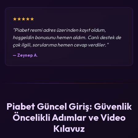
★★★★★
"Piabet resmi adres üzerinden kayıt oldum,
hoşgeldin bonusunu hemen aldım. Canlı destek de
çok ilgili, sorularıma hemen cevap verdiler."
— Zeynep A.
Piabet Güncel Giriş: Güvenlik
Öncelikli Adımlar ve Video
Kılavuz