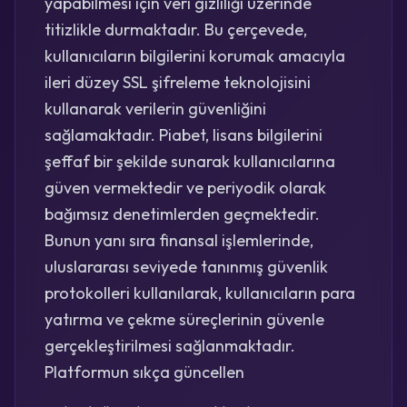
yapabilmesi için veri gizliliği üzerinde
titizlikle durmaktadır. Bu çerçevede,
kullanıcıların bilgilerini korumak amacıyla
ileri düzey SSL şifreleme teknolojisini
kullanarak verilerin güvenliğini
sağlamaktadır. Piabet, lisans bilgilerini
şeffaf bir şekilde sunarak kullanıcılarına
güven vermektedir ve periyodik olarak
bağımsız denetimlerden geçmektedir.
Bunun yanı sıra finansal işlemlerinde,
uluslararası seviyede tanınmış güvenlik
protokolleri kullanılarak, kullanıcıların para
yatırma ve çekme süreçlerinin güvenle
gerçekleştirilmesi sağlanmaktadır.
Platformun sıkça güncellen