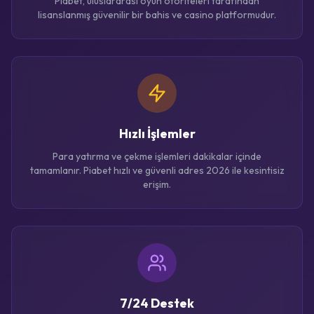
Piabet, uluslararası oyun otoriteleri tarafından
lisanslanmış güvenilir bir bahis ve casino platformudur.
Hızlı İşlemler
Para yatırma ve çekme işlemleri dakikalar içinde
tamamlanır. Piabet hızlı ve güvenli adres 2026 ile kesintisiz
erişim.
7/24 Destek