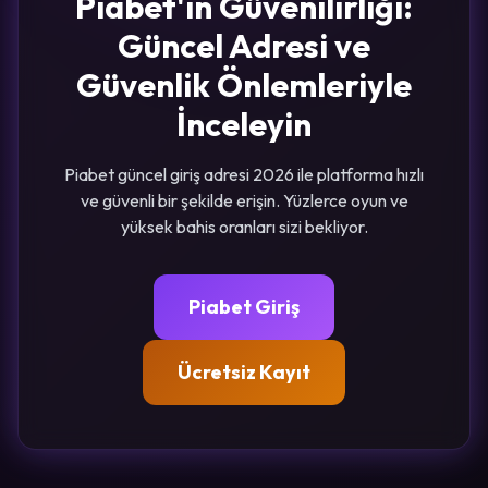
Piabet'in Güvenilirliği:
Güncel Adresi ve
Güvenlik Önlemleriyle
İnceleyin
Piabet güncel giriş adresi 2026 ile platforma hızlı
ve güvenli bir şekilde erişin. Yüzlerce oyun ve
yüksek bahis oranları sizi bekliyor.
Piabet Giriş
Ücretsiz Kayıt